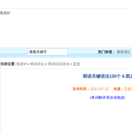
凯发kf
凯发kf
韩语入门
韩语语法
韩语词汇
韩语听力
韩语口语
韩语阅读
韩语视频
韩
热门标签：
韩语词汇
当前位置:
凯发kf
»
韩语语法
»
韩语综合语法
» 正文
韩语关键语法100个 6-凯发
发布时间：
2011-07-12
来源：
互
(单词翻译:双击或拖选)