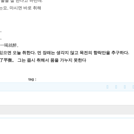
 술을 잘 한다고 하던데.
저는요, 마시면 바로 취해
酒。
啊。
，一喝就醉。
으면 오늘 취한다. 먼 장래는 생각지 않고 목전의 향락만을 추구하다.
平衡。 그는 몹시 취해서 몸을 가누지 못한다
tag：
[]
[]
[]
[