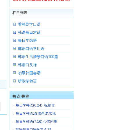
栏目列表
看韩剧学口语
韩语每日对话
每日学韩语
韩语口语常用语
韩语生活情景口语100篇
韩语口头禅
初级韩国会话
听歌学韩语
]
热点关注
每日学韩语(6.24): 祝贺你.
每日学韩语:真漂亮,老实说
每日学韩语(7.16):少管闲事
韩语每日口语学习 6.15