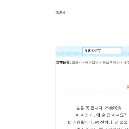
凯发kf
凯发kf
韩语入门
韩语语法
韩语词汇
韩语听
当前位置:
凯发kf
»
韩语口语
»
每日学韩语
» 正
술을 못 합니다 -不会喝酒
a: 미스 리, 왜 술 안 마셔요?
b: 죄송합니다, 왕 선생님, 전 술을