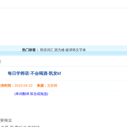
力
韩语口语
韩语阅读
韩语视频
韩语考试
学习经验
韩国文化
韩国娱乐
留学韩
热门标签：
韩语词汇
因为难
破译韩文字体
文
每日学韩语:不会喝酒-凯发kf
发布时间：
2010-04-22
来源：
互联网
(单词翻译:双击或拖选)
 못해요.