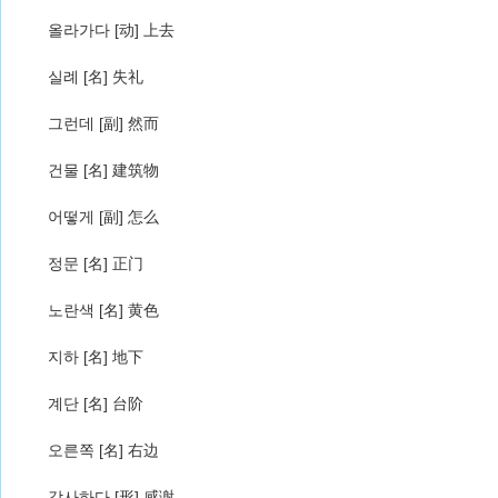
올라가다 [动] 上去
실례 [名] 失礼
그런데 [副] 然而
건물 [名] 建筑物
어떻게 [副] 怎么
정문 [名] 正门
노란색 [名] 黄色
지하 [名] 地下
계단 [名] 台阶
오른쪽 [名] 右边
감사하다 [形] 感谢