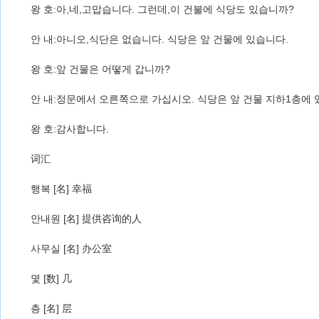
왕 호:아,네,고맙습니다. 그런데,이 건불에 식당도 있습니까?
안 내:아니오,식단은 없습니다. 식당은 앞 건물에 있습니다.
왕 호:앞 건물은 어떻게 갑니까?
안 내:정문에서 오른쪽으로 가십시오. 식당은 앞 건물 지하1층에 
왕 호:감사합니다.
词汇
행복 [名] 幸福
안내원 [名] 提供咨询的人
사무실 [名] 办公室
몇 [数] 几
층 [名] 层