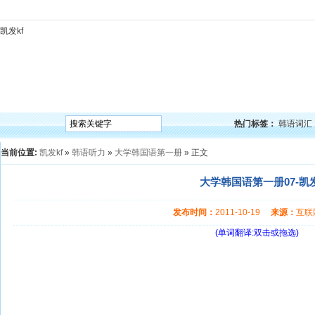
凯发kf
凯发kf
韩语入门
韩语语法
韩语词汇
韩语听力
韩语口语
韩语阅读
韩语视频
韩
热门标签：
韩语词汇
当前位置:
凯发kf
»
韩语听力
»
大学韩国语第一册
» 正文
大学韩国语第一册07-凯发
发布时间：
2011-10-19
来源：
互
(单词翻译:双击或拖选)