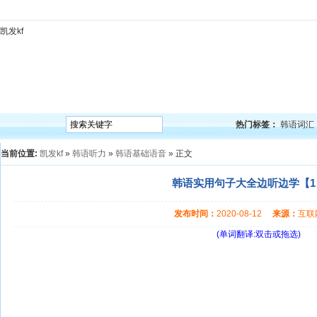
凯发kf
凯发kf
韩语入门
韩语语法
韩语词汇
韩语听力
韩语口语
韩语阅读
韩语视频
韩
热门标签：
韩语词汇
当前位置:
凯发kf
»
韩语听力
»
韩语基础语音
» 正文
韩语实用句子大全边听边学【1】
发布时间：
2020-08-12
来源：
互
(单词翻译:双击或拖选)