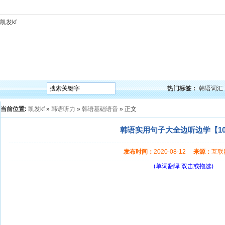
凯发kf
凯发kf
韩语入门
韩语语法
韩语词汇
韩语听力
韩语口语
韩语阅读
韩语视频
韩
热门标签：
韩语词汇
当前位置:
凯发kf
»
韩语听力
»
韩语基础语音
» 正文
韩语实用句子大全边听边学【10】
发布时间：
2020-08-12
来源：
互
(单词翻译:双击或拖选)