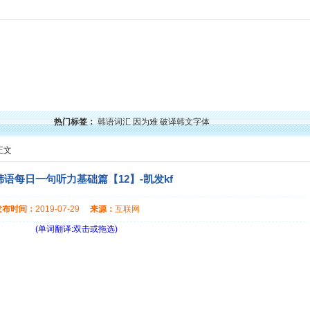
力
韩语口语
韩语阅读
韩语视频
韩语考试
学习经验
韩国文化
韩国娱乐
留学韩
热门标签：
韩语词汇
因为难
破译韩文字体
正文
韩语每日一句听力基础篇【12】-凯发kf
发布时间：
2019-07-29
来源：
互联网
(单词翻译:双击或拖选)