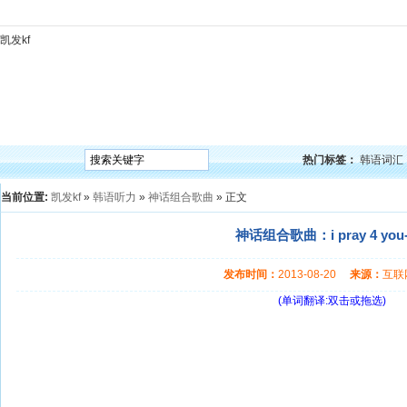
凯发kf
凯发kf
韩语入门
韩语语法
韩语词汇
韩语听力
韩语口语
韩语阅读
韩语视频
韩
热门标签：
韩语词汇
当前位置:
凯发kf
»
韩语听力
»
神话组合歌曲
» 正文
神话组合歌曲：i pray 4 you
发布时间：
2013-08-20
来源：
互
(单词翻译:双击或拖选)