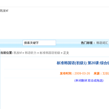
凯发kf
凯发kf
韩语入门
韩语语法
韩语词汇
韩语听力
韩语口语
韩语阅读
韩语视频
韩
热门标签：
韩语词汇
当前位置:
凯发kf
»
韩语听力
»
标准韩国语初级
» 正文
标准韩国语(初级1) 第20课:综合
发布时间：
2009-03-26
来源：
互
(单词翻译:双击或拖选)