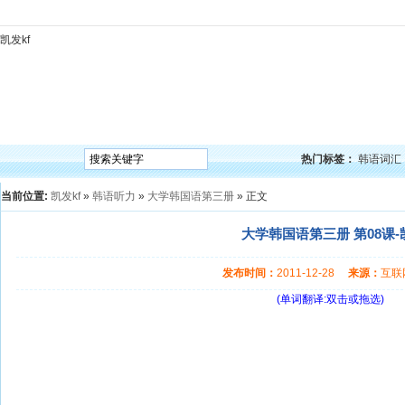
凯发kf
凯发kf
韩语入门
韩语语法
韩语词汇
韩语听力
韩语口语
韩语阅读
韩语视频
韩
热门标签：
韩语词汇
当前位置:
凯发kf
»
韩语听力
»
大学韩国语第三册
» 正文
大学韩国语第三册 第08课-
发布时间：
2011-12-28
来源：
互
(单词翻译:双击或拖选)