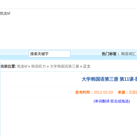
凯发kf
凯发kf
韩语入门
韩语语法
韩语词汇
韩语听力
韩语口语
韩语阅读
韩语视频
韩
热门标签：
韩语词汇
当前位置:
凯发kf
»
韩语听力
»
大学韩国语第三册
» 正文
大学韩国语第三册 第11课-
发布时间：
2012-02-02
来源：
互
(单词翻译:双击或拖选)